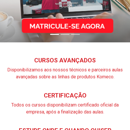
CURSOS AVANÇADOS
Disponibilizamos aos nossos técnicos e parceiros aulas
avançadas sobre as linhas de produtos Komeco.
CERTIFICAÇÃO
Todos os cursos disponibilizam certificado oficial da
empresa, após a finalização das aulas.