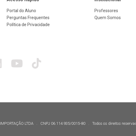
Portal do Aluno
Professores
Perguntas Frequentes
Quem Somos
Política de Privacidade
IMPORTAÇÃO LTDA
.
CNPJ 06.114.935/0015-80
.
Todos os direitos reserv