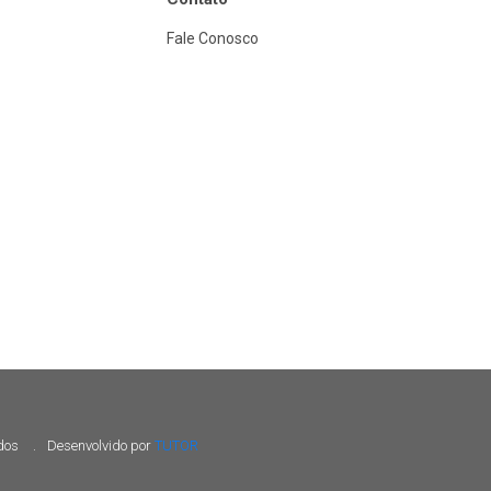
Fale Conosco
ados
.
Desenvolvido por
TUTOR