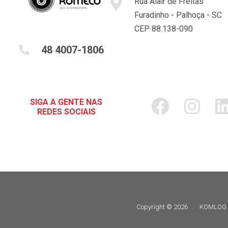
Rua Alair de Freitas
Furadinho - Palhoça - SC
CEP 88.138-090
48 4007-1806
SIGA A GENTE NAS
REDES SOCIAIS
Copyright © 2026
.
KOMLOG 