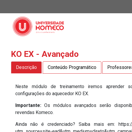
KO EX - Avançado
Descrição
Conteúdo Programático
Professore
Neste módulo de treinamento iremos aprender 
configurações do aquecedor KO EX.
Importante:
Os módulos avançados serão disponibi
revendas Komeco.
Ainda não é credenciado? Saiba mais em: https:/
utm_source=site-ead&utm_medium=direto&utm_campai