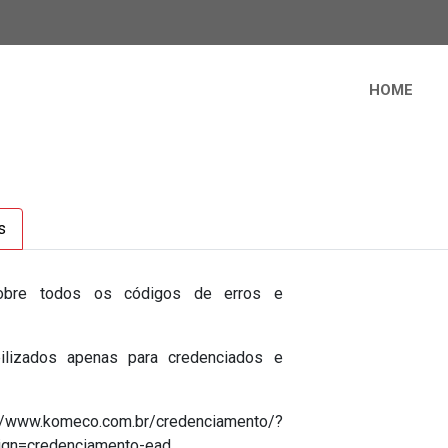
HOME
s
sobre todos os códigos de erros e
lizados apenas para credenciados e
/www.komeco.com.br/credenciamento/?
gn=credenciamento-ead