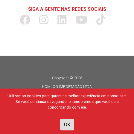
SIGA A GENTE NAS REDES SOCIAIS
Copyright © 2026
KOMLOG IMPORTAÇÃO LTDA
CNPJ 06.114.935/0015-80
Utilizamos cookies para garantir a melhor experiência em nosso site.
Se você continuar navegando, entenderemos que você está
Todos os direitos reservados
concordando com ele.
Desenvolvido por
TUTOR
OK